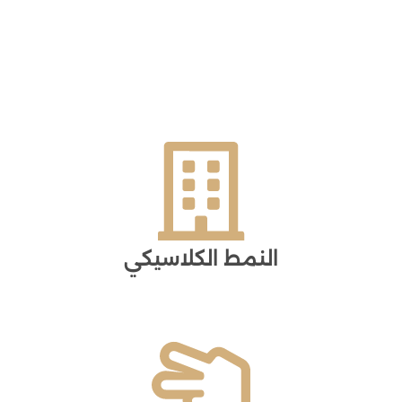
النمط الكلاسيكي