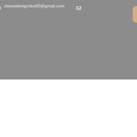
classsdesignstudi0@gmail.com