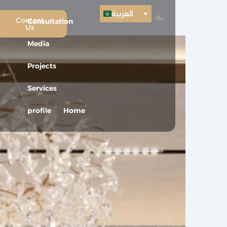
العربية
English
Contact
Consultation
Us
Media
Projects
Services
profile
Home