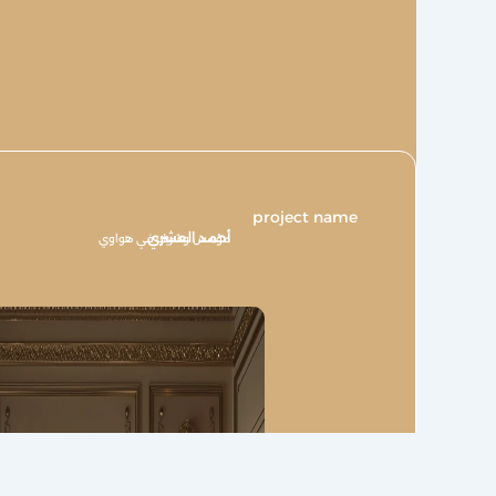
project name
أحمد العشري
مؤسس وشريك في هواوي