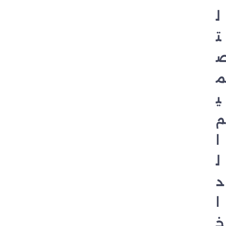
ل
ت
م
ي
م
ا
ل
د
ا
خ