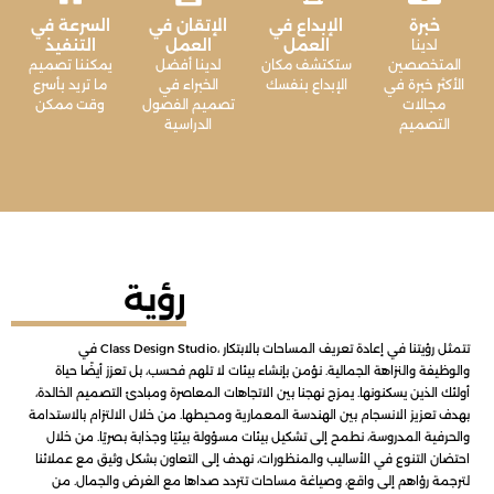
خبرة
الإبداع في
الإتقان في
السرعة في
العمل
العمل
التنفيذ
لدينا
المتخصصين
ستكتشف مكان
لدينا أفضل
يمكننا تصميم
الأكثر خبرة في
الإبداع بنفسك
الخبراء في
ما تريد بأسرع
مجالات
تصميم الفصول
وقت ممكن
التصميم
الدراسية
رؤية
في Class Design Studio، تتمثل رؤيتنا في إعادة تعريف المساحات بالابتكار
والوظيفة والنزاهة الجمالية. نؤمن بإنشاء بيئات لا تلهم فحسب، بل تعزز أيضًا حياة
أولئك الذين يسكنونها. يمزج نهجنا بين الاتجاهات المعاصرة ومبادئ التصميم الخالدة،
بهدف تعزيز الانسجام بين الهندسة المعمارية ومحيطها. من خلال الالتزام بالاستدامة
والحرفية المدروسة، نطمح إلى تشكيل بيئات مسؤولة بيئيًا وجذابة بصريًا. من خلال
احتضان التنوع في الأساليب والمنظورات، نهدف إلى التعاون بشكل وثيق مع عملائنا
لترجمة رؤاهم إلى واقع، وصياغة مساحات تتردد صداها مع الغرض والجمال. من